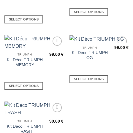
SELECT OPTIONS
SELECT OPTIONS
99.00
€
TRIUMPH
Ajouter
Ajouter
Kit Déco TRIUMPH
à la liste
à la liste
99.00
€
TRIUMPH
OG
de
de
Kit Déco TRIUMPH
souhaits
souhaits
MEMORY
SELECT OPTIONS
SELECT OPTIONS
Ajouter
à la liste
99.00
€
TRIUMPH
de
Kit Déco TRIUMPH
souhaits
TRASH