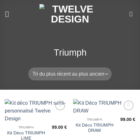
Passer
au
contenu
Triumph
Ajouter
Ajouter
à la liste
à la liste
99.00
€
TRIUMPH
de
de
Kit Déco TRIUMPH
99.00
€
TRIUMPH
souhaits
souhaits
DRAW
Kit Déco TRIUMPH
LIME