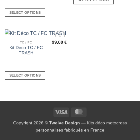
SELECT OPTIONS
99.00
€
TC / FC
Ajouter
Kit Déco TC / FC
à la liste
TRASH
de
souhaits
SELECT OPTIONS
Visa
MasterCard
Copyright 2026 ©
Twelve Design
— Kits déco motocross
personnalisés fabriqués en France