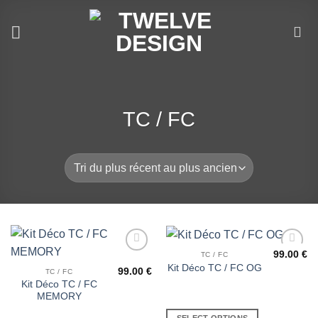
Passer
au
contenu
TC / FC
99.00
€
TC / FC
Ajouter
Ajouter
Kit Déco TC / FC OG
à la liste
à la liste
99.00
€
TC / FC
de
de
Kit Déco TC / FC
souhaits
souhaits
MEMORY
SELECT OPTIONS