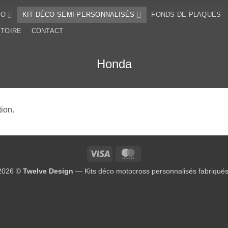
SO
KIT DÉCO SEMI-PERSONNALISÉS
FONDS DE PLAQUES
STOIRE
CONTACT
Honda
ion.
Visa
MasterCard
 2026 ©
Twelve Design
— Kits déco motocross personnalisés fabriqué