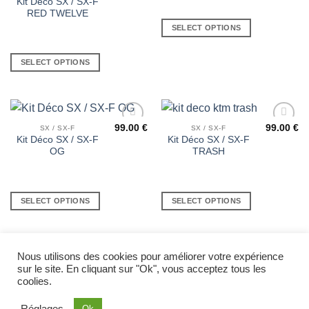
Kit Déco SX / SX-F
RED TWELVE
SELECT OPTIONS
SELECT OPTIONS
99.00
€
99.00
€
SX / SX-F
SX / SX-F
Ajouter
Ajouter
Kit Déco SX / SX-F
Kit Déco SX / SX-F
à la liste
à la liste
OG
TRASH
de
de
souhaits
souhaits
SELECT OPTIONS
SELECT OPTIONS
Nous utilisons des cookies pour améliorer votre expérience
sur le site. En cliquant sur "Ok", vous acceptez tous les
Visa
MasterCard
coolies.
Copyright 2026 ©
Twelve Design
— Kits déco motocross
Réglages
Ok