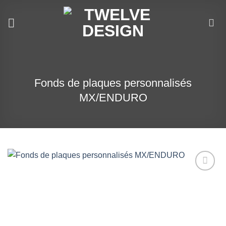
Passer
au
contenu
Fonds de plaques personnalisés
MX/ENDURO
Ajouter
à la liste
de
souhaits